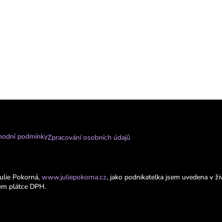
odní podmínky
Zpracování osobních údajů
Julie Pokorná,
www.juliepokorna.cz
, jako podnikatelka jsem uvedena v 
em plátce DPH.