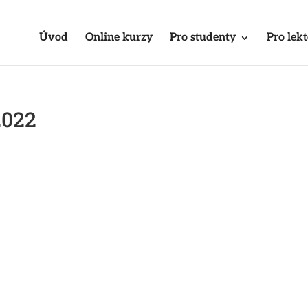
Úvod
Online kurzy
Pro studenty
Pro lek
2022