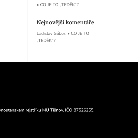
• CO JE TO „TEDĚK“?
Nejnovější komentáře
Ladislav Gábor
:
• CO JE TO
„TEDĚK“?
živnostenském rejstříku MÚ Tišnov, IČO 87526255,