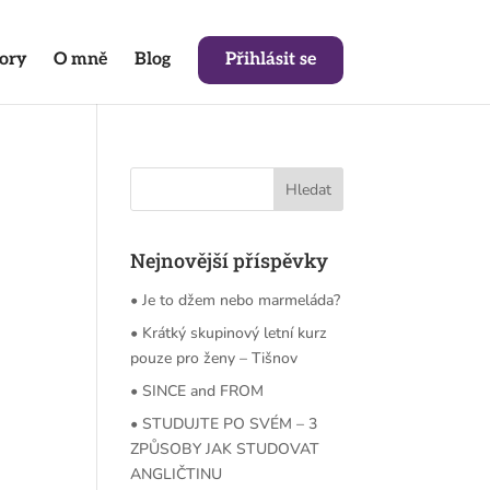
tory
O mně
Blog
Přihlásit se
Nejnovější příspěvky
• Je to džem nebo marmeláda?
• Krátký skupinový letní kurz
pouze pro ženy – Tišnov
• SINCE and FROM
• STUDUJTE PO SVÉM – 3
ZPŮSOBY JAK STUDOVAT
ANGLIČTINU